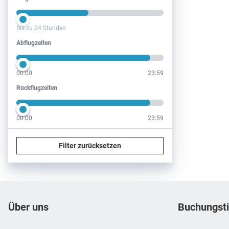
Bis zu 24 Stunden
Abflugzeiten
Abflugzeiten
00:00
23:59
Rückflugzeiten
Rückflugzeiten
00:00
23:59
Filter zurücksetzen
Footer
Footer navigation
Über uns
Buchungst