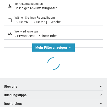
Ihr Ankunftsflughafen
Beliebiger Ankunftsflughäfen
Wählen Sie Ihren Reisezeitraum
09.08.26
–
07.08.27
1 Woche
Wer wird verreisen
2 Erwachsene
Keine Kinder
Mehr Filter anzeigen
Footer
Footer navigation
Über uns
Buchungstipps
Kontakt
Über uns
Rechtliches
Warum im Reisebüro buchen