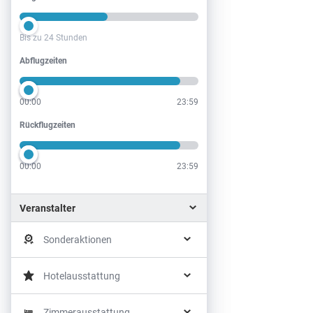
Bis zu 24 Stunden
Abflugzeiten
Abflugzeiten
00:00
23:59
Rückflugzeiten
Rückflugzeiten
00:00
23:59
Veranstalter
Sonderaktionen
Hotelausstattung
Zimmerausstattung