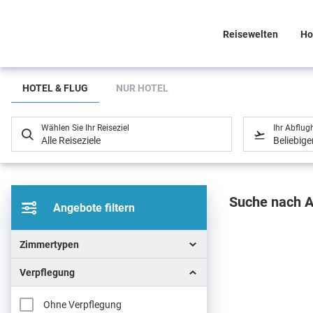
Reisewelten
Ho
Suchlistenseite
HOTEL & FLUG
NUR HOTEL
Wählen Sie Ihr Reiseziel
Ihr Abflug
Alle Reiseziele
Beliebig
Sucher
Suche nach A
Angebote filtern
Zimmertypen
Verpflegung
Ohne Verpflegung