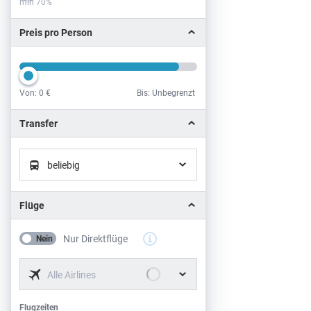
min 70%
Preis pro Person
Von:
0 €
Bis: Unbegrenzt
Preis pro Person
Transfer
beliebig
Flüge
Nur Direktflüge
Nein
Alle Airlines
Flugzeiten
Flugzeiten