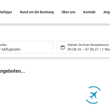
teltipps
Rund um die Buchung
Über uns
Kontakt
Ang
hafen
Wählen Sie Ihren Reisezeitraum
er Abflughafen
09.08.26
–
07.08.27
1 Wo
gebnisse
ngeboten...