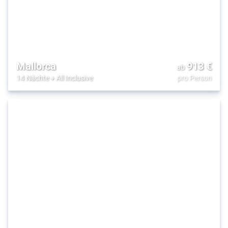
Mallorca
913
€
ab
14 Nächte
+
All Inclusive
pro Person