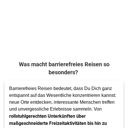
1.014
€
911
€
ab
ab
Zum Angebot
Zum Angebot
1.819
€
527
€
ab
ab
Zum Angebot
pro Person
pro Person
pro Person
pro Person
Was macht barrierefreies Reisen so
besonders?
Barrierefreies Reisen bedeutet, dass Du Dich ganz
entspannt auf das Wesentliche konzentrieren kannst:
neue Orte entdecken, interessante Menschen treffen
und unvergessliche Erlebnisse sammeln. Von
rollstuhlgerechten Unterkünften über
maßgeschneiderte Freizeitaktivitäten bis hin zu