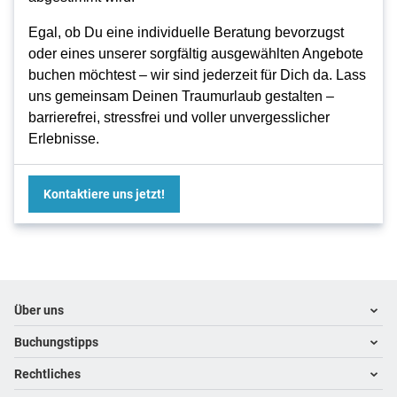
Egal, ob Du eine individuelle Beratung bevorzugst
oder eines unserer sorgfältig ausgewählten Angebote
buchen möchtest – wir sind jederzeit für Dich da. Lass
uns gemeinsam Deinen Traumurlaub gestalten –
barrierefrei, stressfrei und voller unvergesslicher
Erlebnisse.
Kontaktiere uns jetzt!
Footer
Footer navigation
Über uns
Buchungstipps
Kontakt
Über uns
Rechtliches
Warum im Reisebüro buchen
Karriere